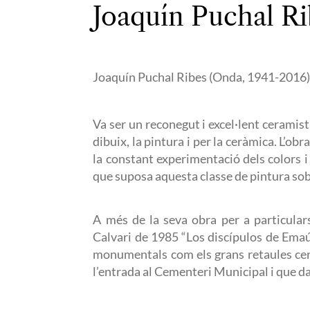
Joaquín Puchal R
Joaquín Puchal Ribes (Onda, 1941-2016
Va ser un reconegut i excel·lent ceramist
dibuix, la pintura i per la ceràmica. L’ob
la constant experimentació dels colors i 
que suposa aquesta classe de pintura so
A més de la seva obra per a particula
Calvari de 1985 “Los discípulos de Ema
monumentals com els grans retaules cer
l’entrada al Cementeri Municipal i que d