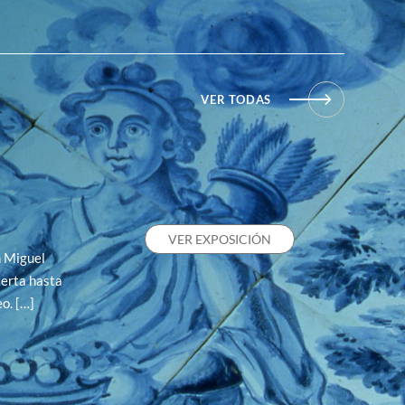
VER TODAS
VER EXPOSICIÓN
n Miguel
erta hasta
o. […]