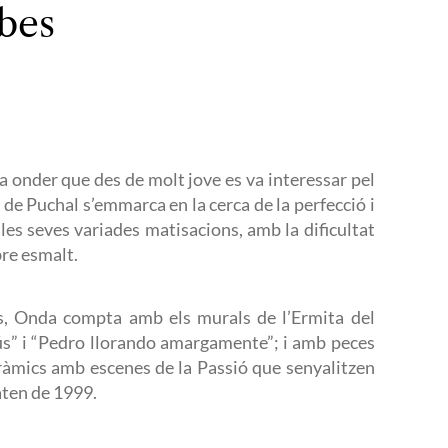
ibes
)
a onder que des de molt jove es va interessar pel
ra de Puchal s’emmarca en la cerca de la perfecció i
les seves variades matisacions, amb la dificultat
bre esmalt.
rs, Onda compta amb els murals de l’Ermita del
ús” i “Pedro llorando amargamente”; i amb peces
àmics amb escenes de la Passió que senyalitzen
aten de 1999.