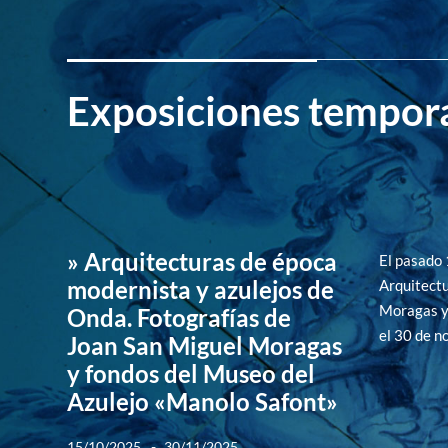
Exposiciones tempor
» Arquitecturas de época
El pasado 
modernista y azulejos de
Arquitectu
Moragas y 
Onda. Fotografías de
el 30 de n
Joan San Miguel Moragas
y fondos del Museo del
Azulejo «Manolo Safont»
-
15/10/2025
30/11/2025