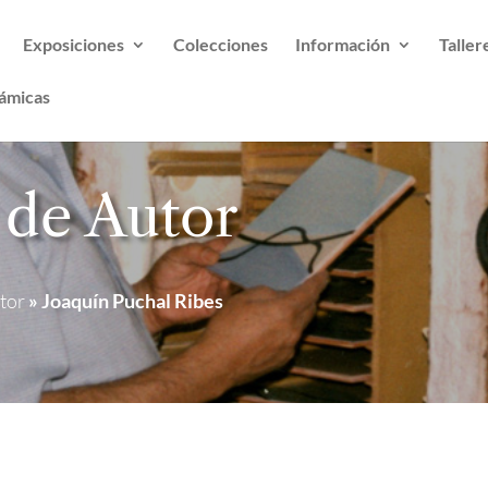
Exposiciones
Colecciones
Información
Taller
ámicas
 de Autor
tor
»
Joaquín Puchal Ribes