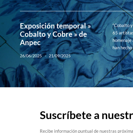
Exposición temporal »
“Cobalto y
Cobalto y Cobre » de
65 artista
homenaje a
Anpec
han hecho 
-
26/06/2025
21/09/2025
Suscríbete a nuest
Recibe información puntual de nuestras próxima