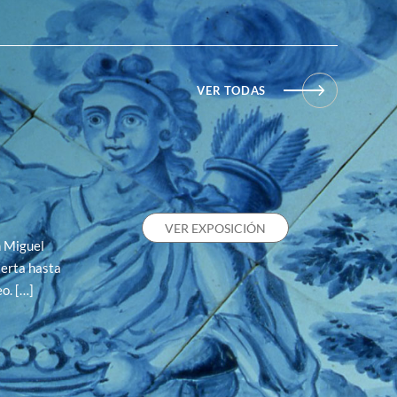
VER TODAS
VER EXPOSICIÓN
n Miguel
erta hasta
o. […]