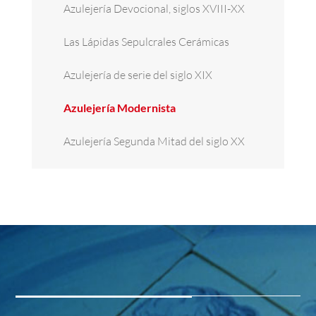
Azulejería Devocional, siglos XVIII-XX
Las Lápidas Sepulcrales Cerámicas
Azulejería de serie del siglo XIX
Azulejería Modernista
Azulejería Segunda Mitad del siglo XX