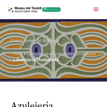
Colecciones de Azulejos
Inicio
»
Colecciones
»
Colecciones de Azulejos
»
Azulejería Modernista
Azulejería