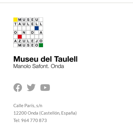



Calle París, s/n
12200 Onda (Castellón, España)
Tel: 964 770 873