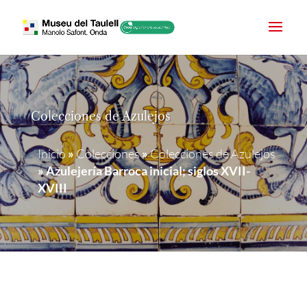
Colecciones de Azulejos
Inicio
»
Colecciones
»
Colecciones de Azulejos
»
Azulejería Barroca inicial; siglos XVII-
XVIII