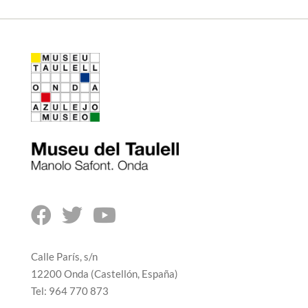



Calle París, s/n
12200 Onda (Castellón, España)
Tel: 964 770 873