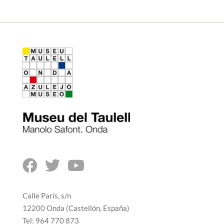



Calle París, s/n
12200 Onda (Castellón, España)
Tel: 964 770 873