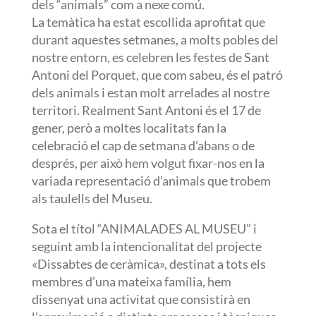
dels “animals” com a nexe comú.
La temàtica ha estat escollida aprofitat que
durant aquestes setmanes, a molts pobles del
nostre entorn, es celebren les festes de Sant
Antoni del Porquet, que com sabeu, és el patró
dels animals i estan molt arrelades al nostre
territori. Realment Sant Antoni és el 17 de
gener, però a moltes localitats fan la
celebració el cap de setmana d’abans o de
després, per això hem volgut fixar-nos en la
variada representació d’animals que trobem
als taulells del Museu.
Sota el títol “ANIMALADES AL MUSEU” i
seguint amb la intencionalitat del projecte
«Dissabtes de ceràmica», destinat a tots els
membres d’una mateixa família, hem
dissenyat una activitat que consistirà en