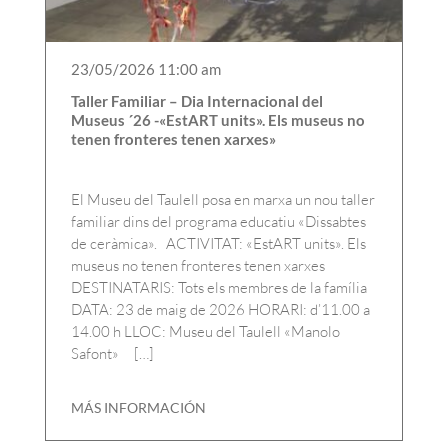
23/05/2026 11:00 am
Taller Familiar – Dia Internacional del
Museus ´26 -«EstART units». Els museus no
tenen fronteres tenen xarxes»
El Museu del Taulell posa en marxa un nou taller
familiar dins del programa educatiu «Dissabtes
de ceràmica». ACTIVITAT: «EstART units». Els
museus no tenen fronteres tenen xarxes
DESTINATARIS: Tots els membres de la família
DATA: 23 de maig de 2026 HORARI: d’11.00 a
14.00 h LLOC: Museu del Taulell «Manolo
Safont» […]
MÁS INFORMACIÓN