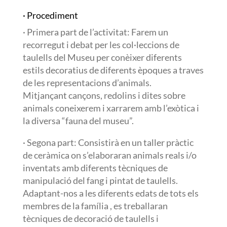
· Procediment
· Primera part de l’activitat: Farem un
recorregut i debat per les col·leccions de
taulells del Museu per conèixer diferents
estils decoratius de diferents èpoques a traves
de les representacions d’animals.
Mitjançant cançons, redolins i dites sobre
animals coneixerem i xarrarem amb l’exòtica i
la diversa “fauna del museu”.
· Segona part: Consistirà en un taller pràctic
de ceràmica on s’elaboraran animals reals i/o
inventats amb diferents tècniques de
manipulació del fang i pintat de taulells.
Adaptant-nos a les diferents edats de tots els
membres de la família , es treballaran
tècniques de decoració de taulells i