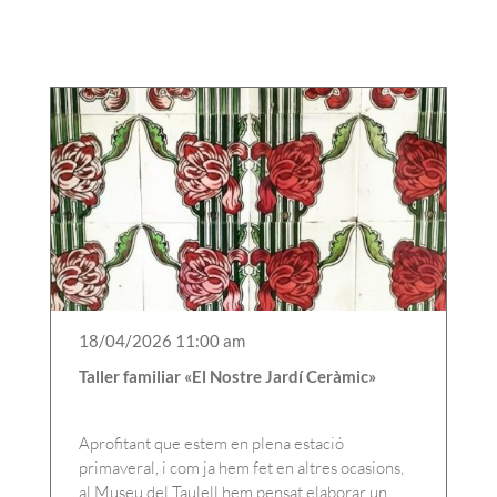
18/04/2026 11:00 am
Taller familiar «El Nostre Jardí Ceràmic»
Aprofitant que estem en plena estació
primaveral, i com ja hem fet en altres ocasions,
al Museu del Taulell hem pensat elaborar un