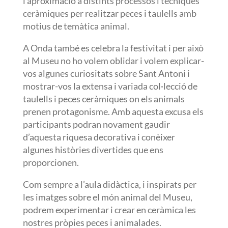
l’aproximació a distints processos i tècniques
ceràmiques per realitzar peces i taulells amb
motius de temàtica animal.
A Onda també es celebra la festivitat i per això
al Museu no ho volem oblidar i volem explicar-
vos algunes curiositats sobre Sant Antoni i
mostrar-vos la extensa i variada col·lecció de
taulells i peces ceràmiques on els animals
prenen protagonisme. Amb aquesta excusa els
participants podran novament gaudir
d’aquesta riquesa decorativa i conèixer
algunes històries divertides que ens
proporcionen.
Com sempre a l’aula didàctica, i inspirats per
les imatges sobre el món animal del Museu,
podrem experimentar i crear en ceràmica les
nostres pròpies peces i animalades.