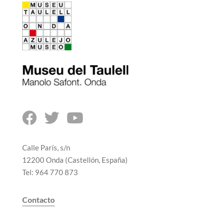



Calle París, s/n
12200 Onda (Castellón, España)
Tel: 964 770 873
Contacto