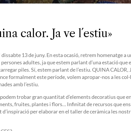
ina calor. Ja ve l´estiu»
 dissabte 13 de juny. En esta ocasió, retrem homenatge a u
s persones adultes, ja que estem parlant d’una estació que
carregar piles. Sí, estem parlant de l’estiu. QUINA CALOR, JA
ce formalment este període, volem apropar-nos a les col·l
nades amb l’estiu.
 podem trobar gran quantitat d’elements decoratius que ens 
ents, fruites, plantes i flors… Infinitat de recursos que en
d’inspiració per elaborar en el taller de ceràmica les nostr