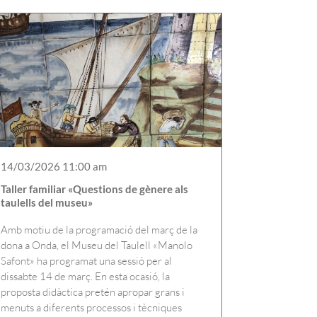
14/03/2026 11:00 am
Taller familiar «Questions de gènere als
taulells del museu»
Amb motiu de la programació del març de la
dona a Onda, el Museu del Taulell «Manolo
Safont» ha programat una sessió per al
dissabte 14 de març. En esta ocasió, la
proposta didàctica pretén apropar grans i
menuts a diferents processos i tècniques