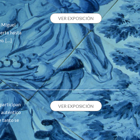
VER EXPOSICIÓN
n Miguel
erta hasta
o. […]
participan
VER EXPOSICIÓN
n auténtico
e tanto se