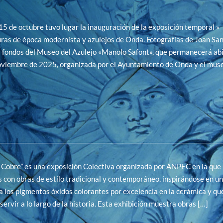
15 de octubre tuvo lugar la inauguración de la exposición temporal »
ras de época modernista y azulejos de Onda. Fotografías de Joan Sa
fondos del Museo del Azulejo «Manolo Safont», que permanecerá abi
oviembre de 2025, organizada por el Ayuntamiento de Onda y el muse
 Cobre” es una exposición Colectiva organizada por ANPEC en la que 
s con obras de estilo tradicional y contemporáneo, inspirándose en u
 los pigmentos óxidos colorantes por excelencia en la cerámica y qu
servir a lo largo de la historia. Esta exhibición muestra obras […]