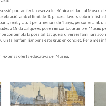
NCES?
 sessió podran fer la reserva telefònica cridant al Museu del
celebració, amb el límit de 40 places; llavors s’obrirà llista 
ticipant, sent gratuït per a menors de 4 anys, persones amb 
des a Onda cal que es posen en contacte amb el Museu per 
é contempla la possibilitat que si diverses familiars aco
un taller familiar per a este grup en concret. Per a més i
 l’extensa oferta educativa del Museu.