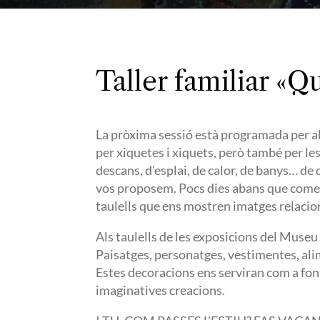
Taller familiar «Qu
La pròxima sessió està programada per al
per xiquetes i xiquets, però també per le
descans, d’esplai, de calor, de banys… de 
vos proposem. Pocs dies abans que comen
taulells que ens mostren imatges relacio
Als taulells de les exposicions del Museu
Paisatges, personatges, vestimentes, alim
Estes decoracions ens serviran com a font 
imaginatives creacions.