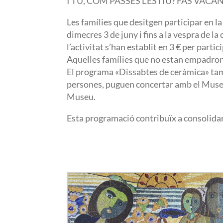
I TU, COM PASSES L’ESTIU? FAS VACA
Les famílies que desitgen participar en la
dimecres 3 de juny i fins a la vespra de la 
l’activitat s’han establit en 3 € per par
Aquelles famílies que no estan empadrona
El programa «Dissabtes de ceràmica» tamb
persones, puguen concertar amb el Museu 
Museu.
Esta programació contribuïx a consolidar