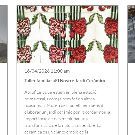
18/04/2026 11:00 am
Taller familiar «El Nostre Jardí Ceràmic»
Aprofitant que estem en plena estació
primaveral, i com ja hem fet en altres
ocasions, al Museu del Taulell hem pensat
elaborar un jardí ceràmic per recordar-nos la
importància de desenvolupar una
transformació de la natura sostenible. La
ceràmica és un clar exemple de la