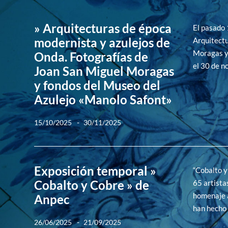
» Arquitecturas de época
El pasado 
modernista y azulejos de
Arquitectu
Moragas y 
Onda. Fotografías de
el 30 de n
Joan San Miguel Moragas
y fondos del Museo del
Azulejo «Manolo Safont»
-
15/10/2025
30/11/2025
Exposición temporal »
“Cobalto y
Cobalto y Cobre » de
65 artista
homenaje a
Anpec
han hecho 
-
26/06/2025
21/09/2025