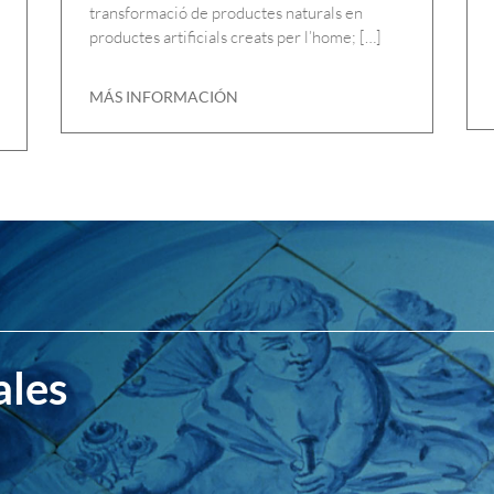
transformació de productes naturals en
productes artificials creats per l’home; […]
MÁS INFORMACIÓN
ales