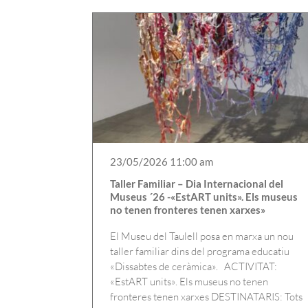
23/05/2026 11:00 am
Taller Familiar – Dia Internacional del
Museus ´26 -«EstART units». Els museus
no tenen fronteres tenen xarxes»
El Museu del Taulell posa en marxa un nou
taller familiar dins del programa educatiu
«Dissabtes de ceràmica». ACTIVITAT:
«EstART units». Els museus no tenen
fronteres tenen xarxes DESTINATARIS: Tots