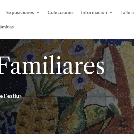
Exposiciones
Colecciones
Información
Taller
ámicas
 Familiares
ve l´estiu»