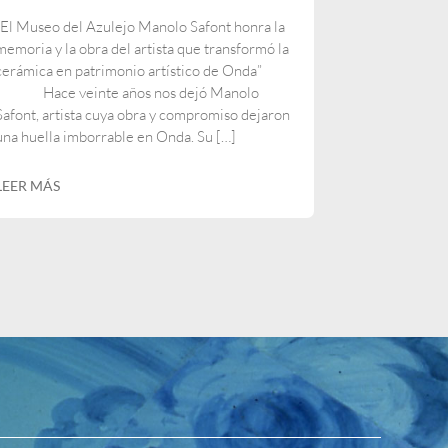
“El Museo del Azulejo Manolo Safont honra la
memoria y la obra del artista que transformó la
cerámica en patrimonio artístico de Onda”
Hace veinte años nos dejó Manolo
Safont, artista cuya obra y compromiso dejaron
una huella imborrable en Onda. Su […]
LEER MÁS