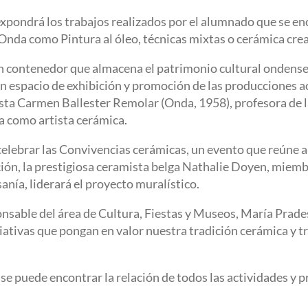
 expondrá los trabajos realizados por el alumnado que se e
nda como Pintura al óleo, técnicas mixtas o cerámica crea
 contenedor que almacena el patrimonio cultural ondense r
 espacio de exhibición y promoción de las producciones ac
ista Carmen Ballester Remolar (Onda, 1958), profesora de 
ia como artista cerámica.
 celebrar las Convivencias cerámicas, un evento que reúne 
ción, la prestigiosa ceramista belga Nathalie Doyen, miem
nía, liderará el proyecto muralístico.
sponsable del área de Cultura, Fiestas y Museos, María Prad
ativas que pongan en valor nuestra tradición cerámica y t
 se puede encontrar la relación de todos las actividades y 