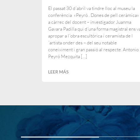
El passat 30 d´abril va tindre lloc al museu la
conferència «Peyró . Dones de pell ceràmica»
a càrrec del docent – investigador Juanma
Gavara Padilla qui d´una forma magistral ens v
apropar a l´obra escultòrica i ceramista de l
´artista onder des – del seu notable
coneiximent i gran passió al respecte. Antonio
Peyró Mezquita […]
LEER MÁS