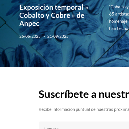
Exposición temporal »
“Cobalto y
Cobalto y Cobre » de
65 artista
homenaje a
Anpec
han hecho 
-
26/06/2025
21/09/2025
Suscríbete a nuest
Recibe información puntual de nuestras próxima