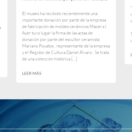
El museo ha recibido recientemente una
importante donación por parte de la empresa
de fabricación de moldes cerámicos Macer,s.l.
a
Ayer tuvo lugar la firma de las actas de
donación por parte del escultor ceramista
Mariano Poyatos , representante de la empresa
y el Regidor de Cultura Daniel Álvaro . Se trata
de una colección histórica […]
LEER MÁS