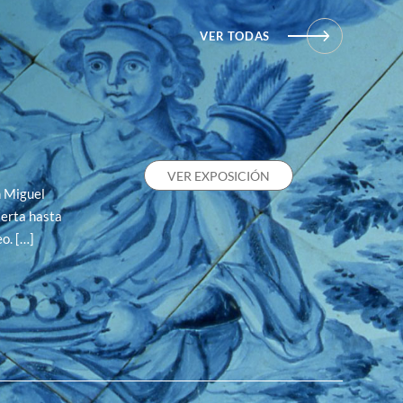
VER TODAS
VER EXPOSICIÓN
n Miguel
erta hasta
o. […]