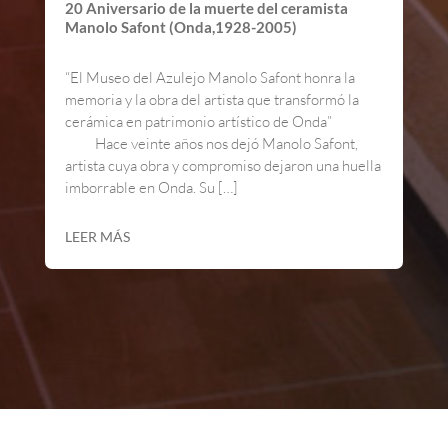
20 Aniversario de la muerte del ceramista
Manolo Safont (Onda,1928-2005)
“El Museo del Azulejo Manolo Safont honra la
memoria y la obra del artista que transformó la
cerámica en patrimonio artístico de Onda”
Hace veinte años nos dejó Manolo Safont,
artista cuya obra y compromiso dejaron una huella
imborrable en Onda. Su […]
LEER MÁS