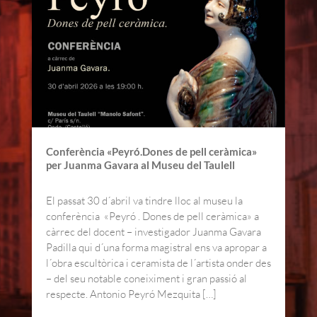
Conferència «Peyró.Dones de pell ceràmica»
per Juanma Gavara al Museu del Taulell
El passat 30 d´abril va tindre lloc al museu la
conferència «Peyró . Dones de pell ceràmica» a
càrrec del docent – investigador Juanma Gavara
Padilla qui d´una forma magistral ens va apropar a
l´obra escultòrica i ceramista de l´artista onder des
– del seu notable coneiximent i gran passió al
respecte. Antonio Peyró Mezquita […]