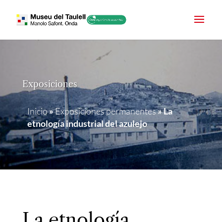
Exposiciones
Inicio
»
Exposiciones permanentes
»
La
etnología industrial del azulejo
La etnología