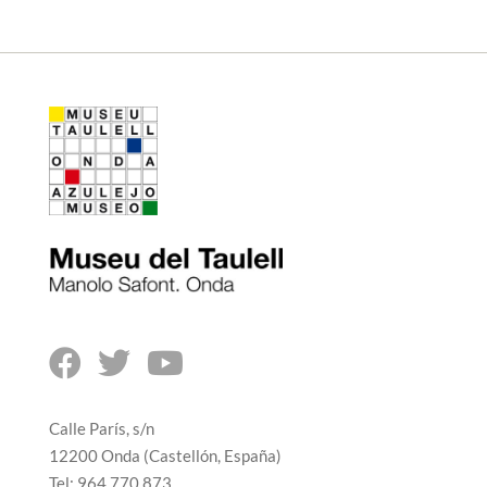



Calle París, s/n
12200 Onda (Castellón, España)
Tel: 964 770 873