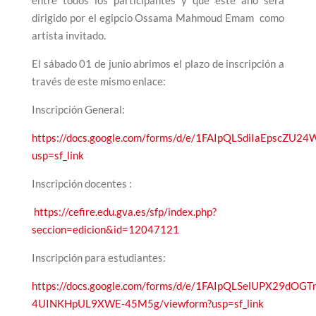
entre todos los participantes y que este año será
dirigido por el egipcio Ossama Mahmoud Emam como
artista invitado.
El sábado 01 de junio abrimos el plazo de inscripción a
través de este mismo enlace:
Inscripción General:
https://docs.google.com/forms/d/e/1FAIpQLSdiIaEpsc
usp=sf_link
Inscripción docentes :
https://cefire.edu.gva.es/sfp/index.php?
seccion=edicion&id=12047121
Inscripción para estudiantes:
https://docs.google.com/forms/d/e/1FAIpQLSelUPX29dO
4UINKHpUL9XWE-45M5g/viewform?usp=sf_link