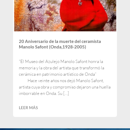
20 Aniversario de la muerte del ceramista
Manolo Safont (Onda,1928-2005)
“El Museo del Azulejo Manolo Safont honra la
memoria y la obra del artista que transformó la
cerámica en patrimonio artístico de Onda”
Hace veinte años nos dejó Manolo Safont,
artista cuya obra y compromiso dejaron una huella
imborrable en Onda. Su […]
LEER MÁS