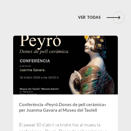
VER TODAS
Conferència «Peyró.Dones de pell ceràmica»
per Juanma Gavara al Museu del Taulell
El passat 30 d´abril va tindre lloc al museu la