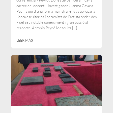
conferència «Peyró . Dones de pell ceràmica» a
càrrec del docent – investigador Juanma Gavara
Padilla qui d´una forma magistral ens va apropar a
l´obra escultòrica i ceramista de l´artista onder des
– del seu notable coneiximent i gran passió al
respecte. Antonio Peyró Mezquita […]
LEER MÁS