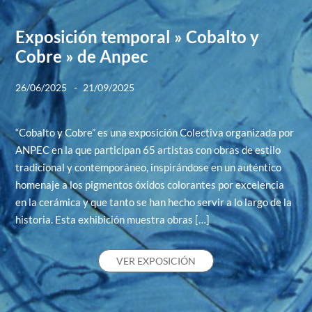
Exposición temporal » Cobalto y
Cobre » de Anpec
-
26/06/2025
21/09/2025
“Cobalto y Cobre” es una exposición Colectiva organizada por
ANPEC en la que participan 65 artistas con obras de estilo
tradicional y contemporáneo, inspirándose en un auténtico
homenaje a los pigmentos óxidos colorantes por excelencia
en la cerámica y que tanto se han hecho servir a lo largo de la
historia. Esta exhibición muestra obras […]
VER EXPOSICIÓN