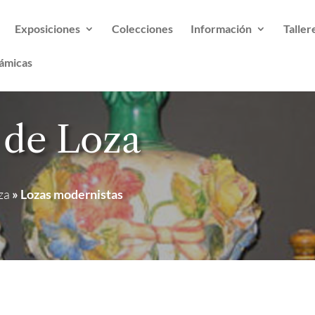
Exposiciones
Colecciones
Información
Taller
ámicas
 de Loza
za
»
Lozas modernistas