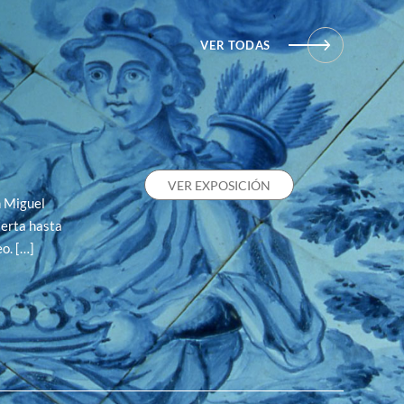
VER TODAS
VER EXPOSICIÓN
n Miguel
erta hasta
o. […]