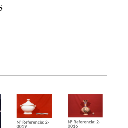
s
Nº Referencia
:
2-
Nº Referencia
:
2-
0016
0019