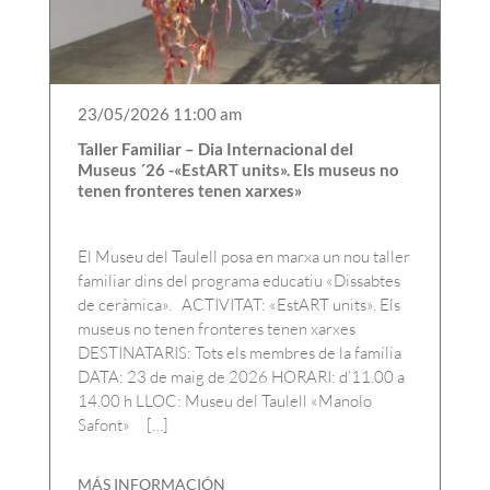
23/05/2026 11:00 am
Taller Familiar – Dia Internacional del
Museus ´26 -«EstART units». Els museus no
tenen fronteres tenen xarxes»
El Museu del Taulell posa en marxa un nou taller
familiar dins del programa educatiu «Dissabtes
de ceràmica». ACTIVITAT: «EstART units». Els
museus no tenen fronteres tenen xarxes
DESTINATARIS: Tots els membres de la família
DATA: 23 de maig de 2026 HORARI: d’11.00 a
14.00 h LLOC: Museu del Taulell «Manolo
Safont» […]
MÁS INFORMACIÓN