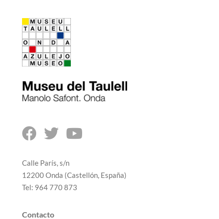



Calle París, s/n
12200 Onda (Castellón, España)
Tel: 964 770 873
Contacto