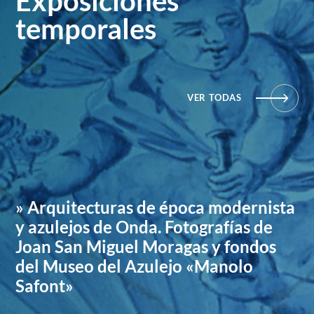
Exposiciones
temporales
VER TODAS
» Arquitecturas de época modernista
y azulejos de Onda. Fotografías de
Joan San Miguel Moragas y fondos
del Museo del Azulejo «Manolo
Safont»