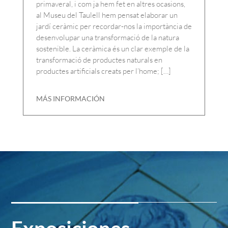
primaveral, i com ja hem fet en altres ocasions,
al Museu del Taulell hem pensat elaborar un
jardí ceràmic per recordar-nos la importància de
desenvolupar una transformació de la natura
sostenible. La ceràmica és un clar exemple de la
transformació de productes naturals en
productes artificials creats per l’home; […]
MÁS INFORMACIÓN