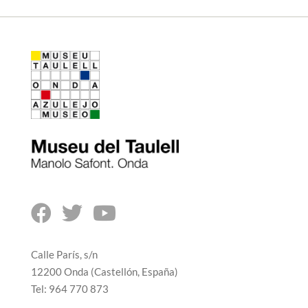



Calle París, s/n
12200 Onda (Castellón, España)
Tel: 964 770 873