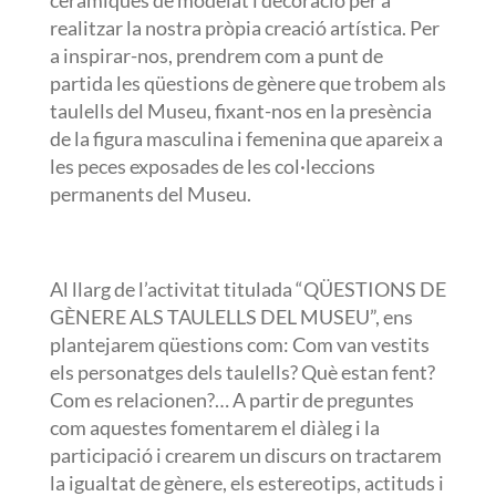
ceràmiques de modelat i decoració per a
realitzar la nostra pròpia creació artística. Per
a inspirar-nos, prendrem com a punt de
partida les qüestions de gènere que trobem als
taulells del Museu, fixant-nos en la presència
de la figura masculina i femenina que apareix a
les peces exposades de les col·leccions
permanents del Museu.
Al llarg de l’activitat titulada “QÜESTIONS DE
GÈNERE ALS TAULELLS DEL MUSEU”, ens
plantejarem qüestions com: Com van vestits
els personatges dels taulells? Què estan fent?
Com es relacionen?… A partir de preguntes
com aquestes fomentarem el diàleg i la
participació i crearem un discurs on tractarem
la igualtat de gènere, els estereotips, actituds i