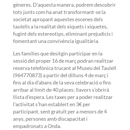
gèneres. D’aquesta manera, podrem descobrir
tots junts com ha anat transformant-se la
societat apropant aquestes escenes dels
taulells a la realitat dels xiquets i xiquetes,
fugint dels estereotips, eliminant prejudicis i
fomentant una convivència igualitària.
Les famílies que desitgin participar en la
sessió del proper 16 de març podran realitzar
reserva telefònica trucant al Museu del Taulell
(964770873) a partir del dilluns 4 de març i
fins al dia d’abans de la seva celebració o fins
arribar al límit de 40 places; llavors s’obrirà
llista d’espera. Les taxes per a poder realitzar
l’activitat s’han establert en 3€ per
participant, sent gratuït per a menors de 4
anys, persones amb discapacitat i
empadronats a Onda.