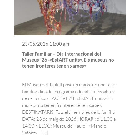
23/05/2026 11:00 am
Taller Familiar – Dia Internacional del
Museus ´26 -«EstART units». Els museus no
tenen fronteres tenen xarxes»
El Museu del Taulell posa en marxa un nou taller
familiar dins del programa educatiu «Dissabtes
de ceràmica». ACTIVITAT: «EstART units». Els
museus no tenen fronteres tenen xarxes
DESTINATARIS: Tots els membres de la família
DATA: 23 de maig de 2026 HORARI: d’11.00 a
14.00 h LLOC: Museu del Taulell «Manolo
Safont» […]