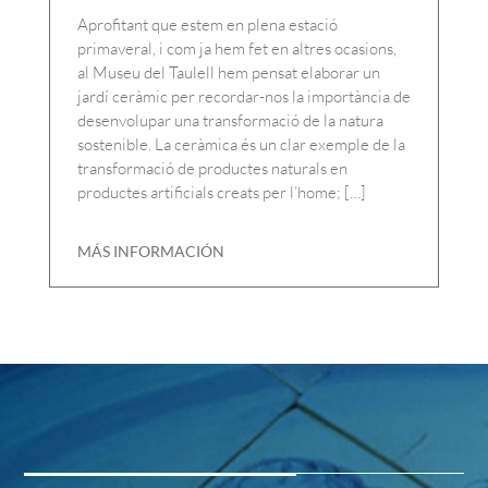
Aprofitant que estem en plena estació
primaveral, i com ja hem fet en altres ocasions,
al Museu del Taulell hem pensat elaborar un
jardí ceràmic per recordar-nos la importància de
desenvolupar una transformació de la natura
sostenible. La ceràmica és un clar exemple de la
transformació de productes naturals en
productes artificials creats per l’home; […]
MÁS INFORMACIÓN