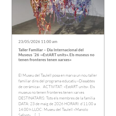
23/05/2026 11:00 am
Taller Familiar – Dia Internacional del
Museus ´26 -«EstART units». Els museus no
tenen fronteres tenen xarxes»
El Museu del Taulell posa en marxa un nou taller
familiar dins del programa educatiu «Dissabtes
de ceràmica». ACTIVITAT: «EstART units». Els
museus no tenen fronteres tenen xarxes
DESTINATARIS: Tots els membres de la família
DATA: 23 de maig de 2026 HORARI: d’11.00 a
14.00 h LLOC: Museu del Taulell «Manolo
Safont» […]