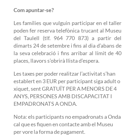
Com apuntar-se?
L
es famílies que vulguin participar en el taller
poden fer reserva telefònica trucant al Museu
del Taulell (tlf. 964 770 873) a partir del
dimarts 24 de setembre
i fins al dia d’abans de
la seva celebració i fins arribar al límit de
40
places, llavors s’obrirà llista d’espera.
Les taxes per poder realitzar l’activitat s’han
establert en 3 EUR per participant siga adult o
xiquet, sent GRATUÏT PER A MENORS DE 4
ANYS, PERSONES AMB DISCAPACITAT I
EMPADRONATS A ONDA.
Nota: els participants no empadronats a Onda
cal que es fiquen en contacte amb el Museu
per vore la forma de pagament.