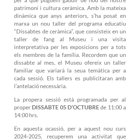
per a que puguem gaudir de nou del nostre
patrimoni i cultura ceràmica.
Amb la mateixa
dinàmica que anys anteriors, s’ha posat en
marxa un nou taller del programa educatiu
“Dissabtes de ceràmica”, que consisteix en un
taller de
fang
al Museu i una visita
interpretativa per les exposicions per a tots
els membres de la família. Recordem que un
dissabte al mes, el Museu ofere
ix
un taller
familiar que variarà la seua temàtica per a
cada sessió. Els tallers es publicitaran amb
l’antelació necessària.
La propera sessió està programada per al
proper
DISSABTE 05 D’OCTUBRE
de 11:00 a
14:00 hrs.
En aquesta ocassió, per a aquest nou curs
2024-2025, recuperem una activitat que