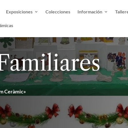
Exposiciones
Colecciones
Información
Taller
ámicas
 Familiares
lem Ceràmic»