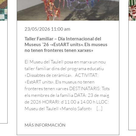
23/05/2026 11:00 am
Taller Familiar – Dia Internacional del
Museus ´26 -«EstART units». Els museus
no tenen fronteres tenen xarxes»
El Museu del Taulell posa en marxa un nou
taller familiar dins del programa educatiu
«Dissabtes de ceràmica». ACTIVITAT:
«EstART units». Els museus no tenen
fronteres tenen xarxes DESTINATARIS: Tots
els membres de la família DATA: 23 de maig
de 2026 HORARI: d’11.00 a 14.00 h LLOC:
Museu del Taulell «Manolo Safont» […]
MÁS INFORMACIÓN