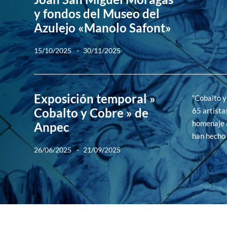
y fondos del Museo del
Azulejo «Manolo Safont»
-
15/10/2025
30/11/2025
Exposición temporal »
“Cobalto y
Cobalto y Cobre » de
65 artista
homenaje a
Anpec
han hecho 
-
26/06/2025
21/09/2025