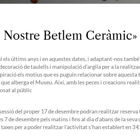
 El Nostre Betlem Ceràmic»
l els últims anys i en aquestes dates, i adaptant-nos també
decoració de taulells i manipulació d’argila per a la realitz
spiració els motius que es puguin relacionar sobre aquesta 
s que alberga el Museu. Així, amb les peces i creacions rea
sat al públic
a sessió del proper 17 de desembre podran realitzar reserva 
7 de desembre pels matins i fins al dia d’abans de la seva ce
s taxes per a poder realitzar l’activitat s’han establert en 3 