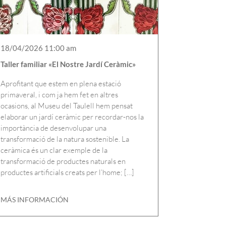
18/04/2026 11:00 am
Taller familiar «El Nostre Jardí Ceràmic»
Aprofitant que estem en plena estació
primaveral, i com ja hem fet en altres
ocasions, al Museu del Taulell hem pensat
elaborar un jardí ceràmic per recordar-nos la
importància de desenvolupar una
transformació de la natura sostenible. La
ceràmica és un clar exemple de la
transformació de productes naturals en
productes artificials creats per l’home; […]
MÁS INFORMACIÓN