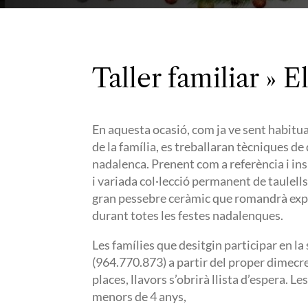
Taller familiar »
En aquesta ocasió, com ja ve sent habitua
de la família, es treballaran tècniques de 
nadalenca. Prenent com a referència i in
i variada col·lecció permanent de taulell
gran pessebre ceràmic que romandrà expo
durant totes les festes nadalenques.
Les famílies que desitgin participar en l
(964.770.873) a partir del proper dimecres 
places, llavors s’obrirà llista d’espera. Le
menors de 4 anys,