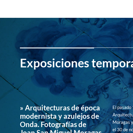
Exposiciones tempor
» Arquitecturas de época
El pasado 
modernista y azulejos de
Arquitectu
Moragas y 
Onda. Fotografías de
el 30 de n
Joan San Miguel Moragas