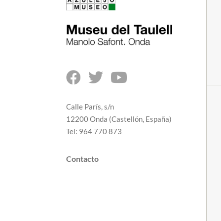



Calle París, s/n
12200 Onda (Castellón, España)
Tel: 964 770 873
Contacto