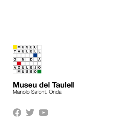


