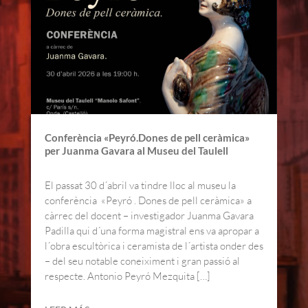
Conferència «Peyró.Dones de pell ceràmica»
per Juanma Gavara al Museu del Taulell
El passat 30 d´abril va tindre lloc al museu la
conferència «Peyró . Dones de pell ceràmica» a
càrrec del docent – investigador Juanma Gavara
Padilla qui d´una forma magistral ens va apropar a
l´obra escultòrica i ceramista de l´artista onder des
– del seu notable coneiximent i gran passió al
respecte. Antonio Peyró Mezquita […]