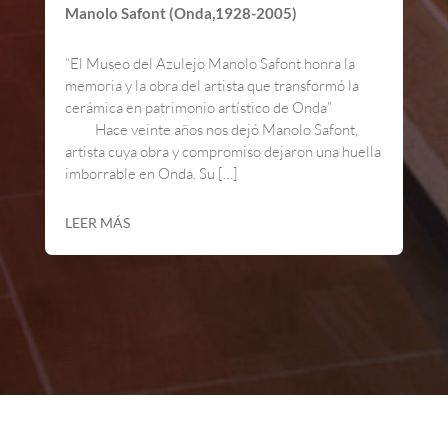
Manolo Safont (Onda,1928-2005)
“El Museo del Azulejo Manolo Safont honra la
memoria y la obra del artista que transformó la
cerámica en patrimonio artístico de Onda”
Hace veinte años nos dejó Manolo Safont,
artista cuya obra y compromiso dejaron una huella
imborrable en Onda. Su […]
LEER MÁS