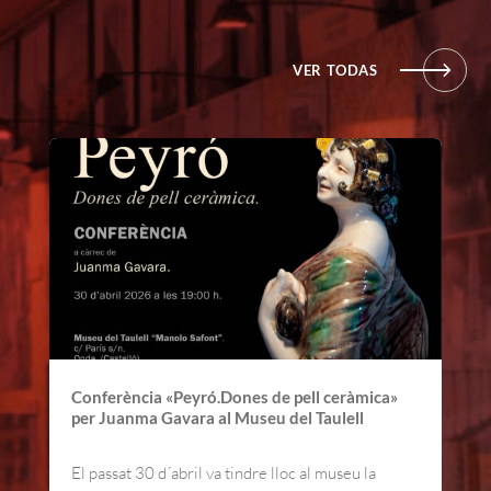
VER TODAS
Conferència «Peyró.Dones de pell ceràmica»
per Juanma Gavara al Museu del Taulell
El passat 30 d´abril va tindre lloc al museu la