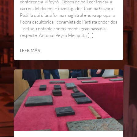
conferència «Peyró . Dones de pell ceràmica» a
càrrec del docent – investigador Juanma Gavara
Padilla qui d´una forma magistral ens va apropar a
l´obra escultòrica i ceramista de l´artista onder des
– del seu notable coneiximent i gran passió al
respecte. Antonio Peyró Mezquita […]
LEER MÁS