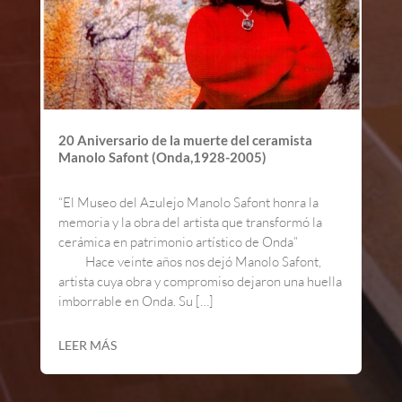
20 Aniversario de la muerte del ceramista
Manolo Safont (Onda,1928-2005)
“El Museo del Azulejo Manolo Safont honra la
memoria y la obra del artista que transformó la
cerámica en patrimonio artístico de Onda”
Hace veinte años nos dejó Manolo Safont,
artista cuya obra y compromiso dejaron una huella
imborrable en Onda. Su […]
LEER MÁS