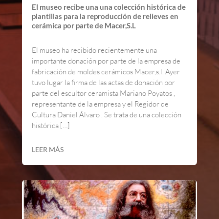
El museo recibe una una colección histórica de
plantillas para la reproducción de relieves en
cerámica por parte de Macer,S.L
El museo ha recibido recientemente una
importante donación por parte de la empresa de
fabricación de moldes cerámicos Macer,s.l. Ayer
tuvo lugar la firma de las actas de donación por
parte del escultor ceramista Mariano Poyatos ,
representante de la empresa y el Regidor de
Cultura Daniel Álvaro . Se trata de una colección
histórica […]
LEER MÁS