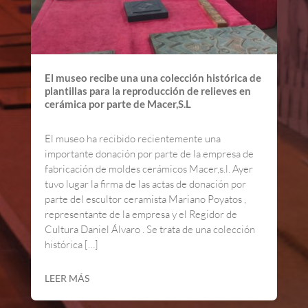
El museo recibe una una colección histórica de
plantillas para la reproducción de relieves en
cerámica por parte de Macer,S.L
El museo ha recibido recientemente una
importante donación por parte de la empresa de
fabricación de moldes cerámicos Macer,s.l. Ayer
tuvo lugar la firma de las actas de donación por
parte del escultor ceramista Mariano Poyatos ,
representante de la empresa y el Regidor de
Cultura Daniel Álvaro . Se trata de una colección
histórica […]
LEER MÁS