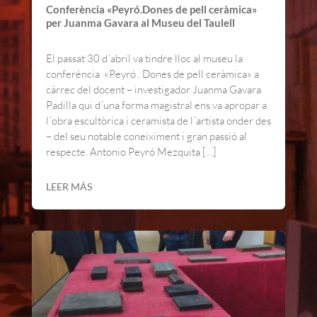
Conferència «Peyró.Dones de pell ceràmica»
per Juanma Gavara al Museu del Taulell
El passat 30 d´abril va tindre lloc al museu la
conferència «Peyró . Dones de pell ceràmica» a
càrrec del docent – investigador Juanma Gavara
Padilla qui d´una forma magistral ens va apropar a
l´obra escultòrica i ceramista de l´artista onder des
– del seu notable coneiximent i gran passió al
respecte. Antonio Peyró Mezquita […]
LEER MÁS