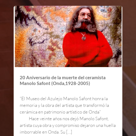
20 Aniversario de la muerte del ceramista
Manolo Safont (Onda,1928-2005)
“El Museo del Azulejo Manolo Safont honra la
memoria y la obra del artista que transformó la
cerámica en patrimonio artístico de Onda”
Hace veinte años nos dejó Manolo Safont,
artista cuya obra y compromiso dejaron una huella
imborrable en Onda. Su […]